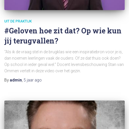
UIT DE PRAKTIJK
#Geloven hoe zit dat? Op wie kun
jij terugvallen?
“Als ik de vraag stel in de brugklas wie een inspiratiebron voor je is,
dan noemen leerlingen vaak de ouders. Of ze dat thuis ook doen?
Op school in ieder geval wel.” Docent levensbeschouwing Stan van
Ommen vertelt in deze video over het gezin.
By
admin
,
5 jaar
ago