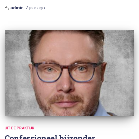
By
admin
,
2 jaar
ago
UIT DE PRAKTIJK
Confessioneel bijzonder