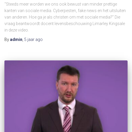
“Steeds meer worden we ons ook bewust van minder prettige
kanten van sociale media. Cyberpesten, fake news en het uitsluiten
van anderen. Hoe ga je als christen om met sociale media?” Die
vraag beantwoordt docent levensbeschouwing Limarley Kingsale
in deze video.
By
admin
,
5 jaar
ago