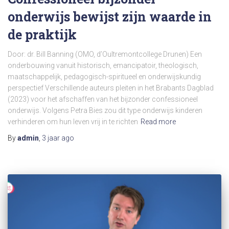
onderwijs bewijst zijn waarde in
de praktijk
Door: dr. Bill Banning (OMO, d’Oultremontcollege Drunen) Een
onderbouwing vanuit historisch, emancipatoir, theologisch,
maatschappelijk, pedagogisch-spiritueel en onderwijskundig
perspectief Verschillende auteurs pleiten in het Brabants Dagblad
(2023) voor het afschaffen van het bijzonder confessioneel
onderwijs. Volgens Petra Bies zou dit type onderwijs kinderen
verhinderen om hun leven vrij in te richten
Read more
By
admin
,
3 jaar
ago