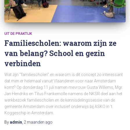
UIT DE PRAKTIJK
Familiescholen: waarom zijn ze
van belang? School en gezin
verbinden
Wat zijn “familie­scho­len” en waarom is dit concept zo inte­res­sant
dat men er helemaal vanuit Vlaan­de­ren voor naar Am­ster­dam
komt? Op donderdag 11 juli namen mevrouw Gusta Willems, Mgr.
Jan Hendriks en Titus Frankemölle namens de NKSR deel aan het
werkbezoek familiescholen en de kennisdelingssessie van de
gemeente Amsterdam over inclusief onderwijs bij ASKO in ’t
Koggeschip in Amsterdam.
By
admin
,
2 maanden
ago