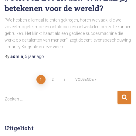
betekenen voor de wereld?
“We hebben allemaal talenten gekregen, horen we vaak, die we
zoveel mogelijk moeten ontplooien en ontwikkelen om ze te kunnen
gebruiken. Het klinkt haast als een geoliede succesmachine die
werkt op de talenten van mensen”, zegt docent levensbeschouwing
Limarley Kingsale in deze video.
By
admin
,
5 jaar
ago
Berichten
1
2
3
VOLGENDE
paginering
Z
Zoeken …
o
e
k
e
Uitgelicht
n