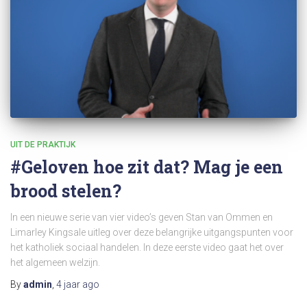
UIT DE PRAKTIJK
#Geloven hoe zit dat? Mag je een
brood stelen?
In een nieuwe serie van vier video’s geven Stan van Ommen en
Limarley Kingsale uitleg over deze belangrijke uitgangspunten voor
het katholiek sociaal handelen. In deze eerste video gaat het over
het algemeen welzijn.
By
admin
,
4 jaar
ago