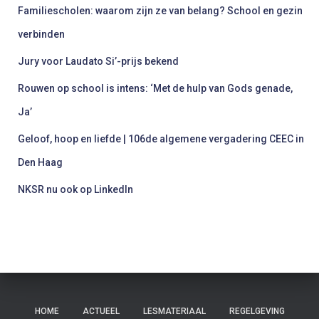
n
Familiescholen: waarom zijn ze van belang? School en gezin
a
a
verbinden
r
Jury voor Laudato Si’-prijs bekend
:
Rouwen op school is intens: ‘Met de hulp van Gods genade,
Ja’
Geloof, hoop en liefde | 106de algemene vergadering CEEC in
Den Haag
NKSR nu ook op LinkedIn
HOME
ACTUEEL
LESMATERIAAL
REGELGEVING