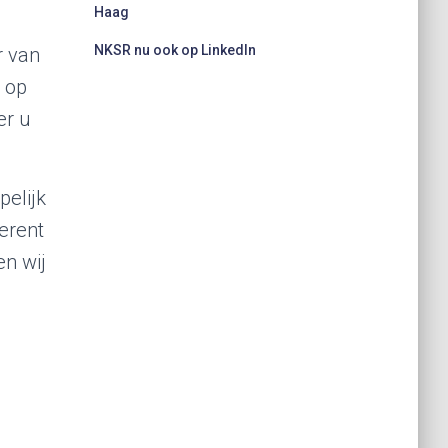
Haag
NKSR nu ook op LinkedIn
r van
 op
er u
pelijk
erent
en wij