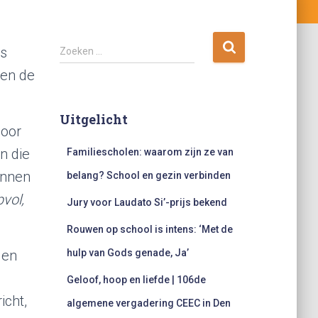
Z
is
Zoeken …
o
nen de
e
k
e
Uitgelicht
n
door
n
n die
Familiescholen: waarom zijn ze van
a
a
unnen
belang? School en gezin verbinden
r
vol,
:
Jury voor Laudato Si’-prijs bekend
Rouwen op school is intens: ‘Met de
 en
hulp van Gods genade, Ja’
Geloof, hoop en liefde | 106de
icht,
algemene vergadering CEEC in Den