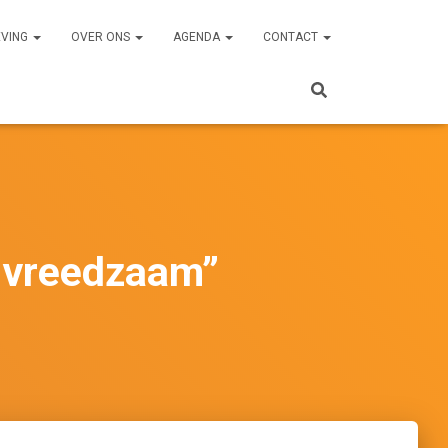
EVING
OVER ONS
AGENDA
CONTACT
n vreedzaam”