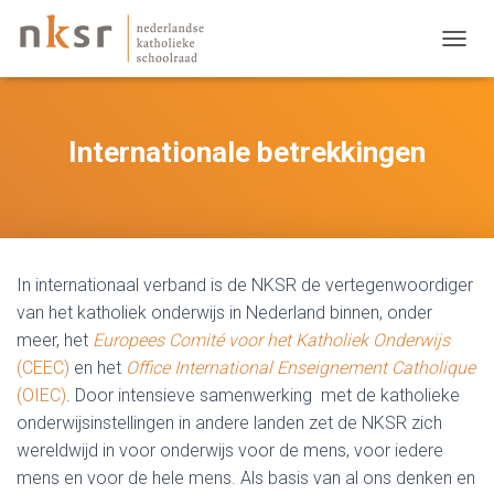
TOGGL
Internationale betrekkingen
In internationaal verband is de NKSR de vertegenwoordiger
van het katholiek onderwijs in Nederland binnen, onder
meer, het
Europees Comité voor het Katholiek Onderwijs
(CEEC)
en het
Office International Enseignement Catholique
(OIEC)
. Door intensieve samenwerking met de katholieke
onderwijsinstellingen in andere landen zet de NKSR zich
wereldwijd in voor onderwijs voor de mens, voor iedere
mens en voor de hele mens. Als basis van al ons denken en