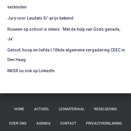
a
verbinden
r
:
Jury voor Laudato Si’-prijs bekend
Rouwen op school is intens: ‘Met de hulp van Gods genade,
Ja’
Geloof, hoop en liefde | 106de algemene vergadering CEEC in
Den Haag
NKSR nu ook op LinkedIn
HOME
ACTUEEL
LESMATERIAAL
REGELGEVING
OVER ONS
AGENDA
CONTACT
PRIVACYVERKLARING