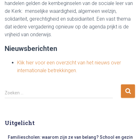
handelen gelden de kernbeginselen van de sociale leer van
de Kerk: menselijke waardigheid, algemeen welzijn,
solidariteit, gerechtigheid en subsidiariteit. Een vast thema
dat iedere vergadering opnieuw op de agenda prijkt is de
vrijheid van onderwijs.
Nieuwsberichten
Klik hier voor een overzicht van het nieuws over
internationale betrekkingen.
Z
Zoeken …
o
e
k
e
Uitgelicht
n
n
Familiescholen: waarom zijn ze van belang? School en gezin
a