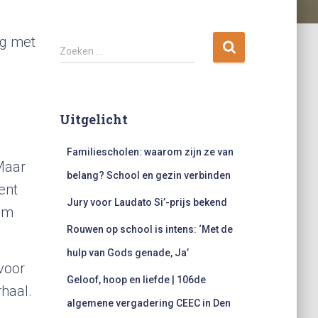
ng met
Z
Zoeken …
o
e
k
e
Uitgelicht
n
n
Familiescholen: waarom zijn ze van
a
Maar
a
belang? School en gezin verbinden
r
ent
:
Jury voor Laudato Si’-prijs bekend
 om
Rouwen op school is intens: ‘Met de
hulp van Gods genade, Ja’
voor
Geloof, hoop en liefde | 106de
rhaal.
algemene vergadering CEEC in Den