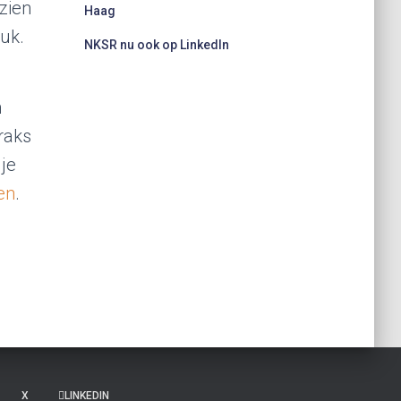
zien
Haag
uk.
NKSR nu ook op LinkedIn
n
raks
 je
en
.
X
LINKEDIN