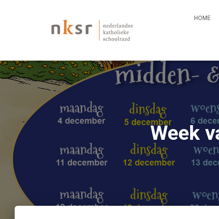
HOME
Week va