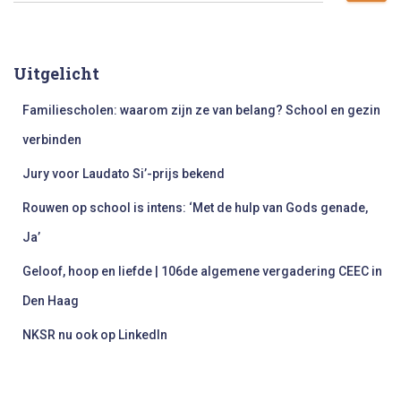
e
k
e
Uitgelicht
n
n
Familiescholen: waarom zijn ze van belang? School en gezin
a
a
verbinden
r
Jury voor Laudato Si’-prijs bekend
:
Rouwen op school is intens: ‘Met de hulp van Gods genade,
Ja’
Geloof, hoop en liefde | 106de algemene vergadering CEEC in
Den Haag
NKSR nu ook op LinkedIn