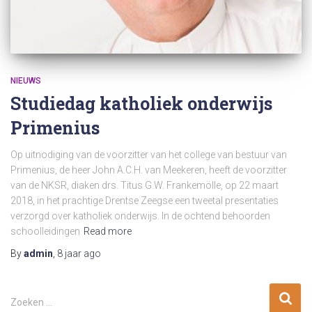
NIEUWS
Studiedag katholiek onderwijs
Primenius
Op uitnodiging van de voorzitter van het college van bestuur van
Primenius, de heer John A.C.H. van Meekeren, heeft de voorzitter
van de NKSR, diaken drs. Titus G.W. Frankemölle, op 22 maart
2018, in het prachtige Drentse Zeegse een tweetal presentaties
verzorgd over katholiek onderwijs. In de ochtend behoorden
schoolleidingen
Read more
By
admin
,
8 jaar
ago
Z
Zoeken …
o