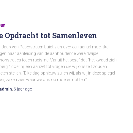
NIE
e Opdracht tot Samenleven
-Jaap van Peperstraten buigt zich over een aantal moeilijke
gen naar aanleiding van de aanhoudende wereldwijde
onstraties tegen racisme. Vanuit het besef dat “het kwaad zich
bergt” doet hij een aanzet tot vragen die wij onszelf zouden
ten stellen. “Elke dag opnieuw zullen wij, als wij in deze spiegel
ken, zaken zien waar we ons op moeten richten.”
admin
,
6 jaar
ago