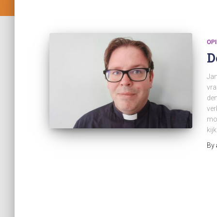
OPI
D
Jan
vra
dem
ver
moe
kij
By