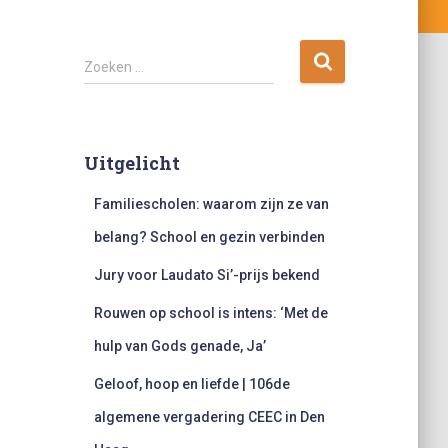
Z
Zoeken …
o
e
k
e
Uitgelicht
n
n
Familiescholen: waarom zijn ze van
a
a
belang? School en gezin verbinden
r
Jury voor Laudato Si’-prijs bekend
:
Rouwen op school is intens: ‘Met de
hulp van Gods genade, Ja’
Geloof, hoop en liefde | 106de
algemene vergadering CEEC in Den