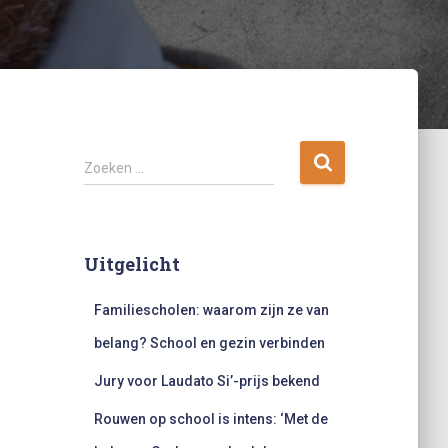
Z
Zoeken …
o
e
k
e
Uitgelicht
n
n
Familiescholen: waarom zijn ze van
a
a
belang? School en gezin verbinden
r
:
Jury voor Laudato Si’-prijs bekend
Rouwen op school is intens: ‘Met de