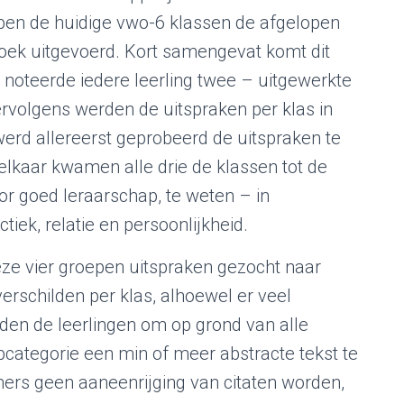
en de huidige vwo-6 klassen de afgelopen
oek uitgevoerd. Kort samengevat komt dit
noteerde iedere leerling twee – uitgewerkte
volgens werden de uitspraken per klas in
erd allereerst geprobeerd de uitspraken te
elkaar kwamen alle drie de klassen tot de
r goed leraarschap, te weten – in
tiek, relatie en persoonlijkheid.
eze vier groepen uitspraken gezocht naar
rschilden per klas, alhoewel er veel
den de leerlingen om op grond van alle
bcategorie een min of meer abstracte tekst te
mers geen aaneenrijging van citaten worden,