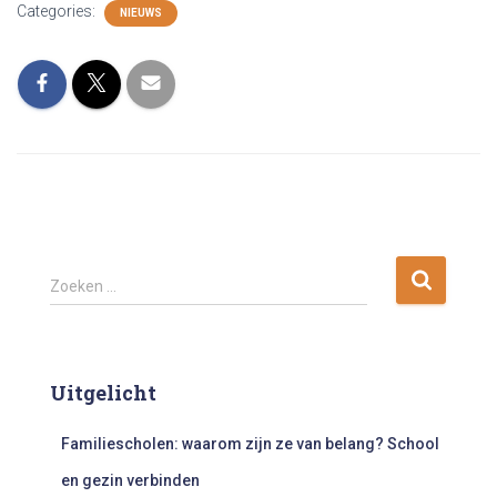
Categories:
NIEUWS
Z
Zoeken …
o
e
k
e
Uitgelicht
n
n
Familiescholen: waarom zijn ze van belang? School
a
a
en gezin verbinden