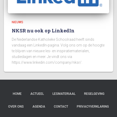
NIEUWS
NKSR nu ook op LinkedIn
De Nederlandse Katholieke Schoolraad heeft sinds
vandaag een LinkedIn-pagina. Volg ons om op de hoogte
te blijven van nieuwe les- en inspiratiematerialen,
studiedagen en meer. Je vindt ons via
https://www.linkedin.com/company/nksr/.
HOME
ACTUEEL
LESMATERIAAL
REGELGEVING
OVER ONS
AGENDA
CONTACT
PRIVACYVERKLARING