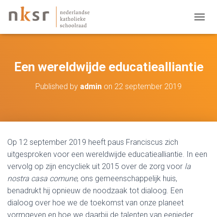
TOGGL
Een wereldwijde educatiealliantie
Published by
admin
on
22 september 2019
Op 12 september 2019 heeft paus Franciscus zich
uitgesproken voor een wereldwijde educatiealliantie. In een
vervolg op zijn encycliek uit 2015 over de zorg voor
la
nostra casa comune
, ons gemeenschappelijk huis,
benadrukt hij opnieuw de noodzaak tot dialoog. Een
dialoog over hoe we de toekomst van onze planeet
vormgeven en hoe we daarbij de talenten van eenieder